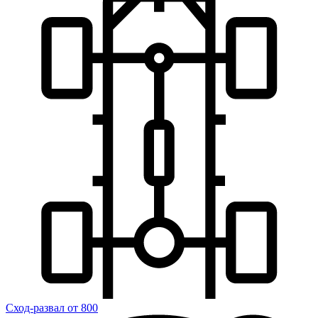
Сход-развал
от 800