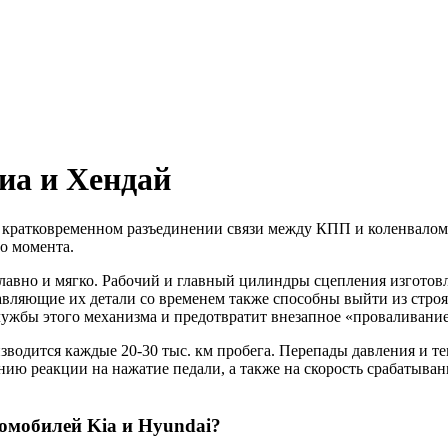
иа и Хендай
ратковременном разъединении связи между КПП и коленвалом, 
го момента.
лавно и мягко. Рабочий и главный цилиндры сцепления изготов
тавляющие их детали со временем также способны выйти из строя
лужбы этого механизма и предотвратит внезапное «проваливание
водится каждые 20-30 тыс. км пробега. Перепады давления и те
нию реакции на нажатие педали, а также на скорость срабатыва
томобилей Kia и Hyundai?