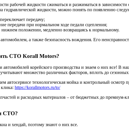
ти рабочей жидкости сжиматься и разжиматься в зависимости о
ена гидравлической жидкости, можно понять по появлению след
 переключает передачу;
ие передачи при нормальном ходе педали сцепления;
 в нижнем положении, медленно возвращаясь к нормальному.
 автомобилем, а также безопасность вождения. Его неисправно
ить СТО Korall Motors?
 автомобилей корейского производства и знаем о них все! В на
 учитывают множество различных факторов, вплоть до сезонных
ем автосервисе технологическая мойка и контрольный осмотр п
3 клика:
https://korallmotors.ru/to/
пчастей и расходных материалов – от бюджетных до премиум-кл
ем СТО?
иа и хендай, поэтому знают о них все.