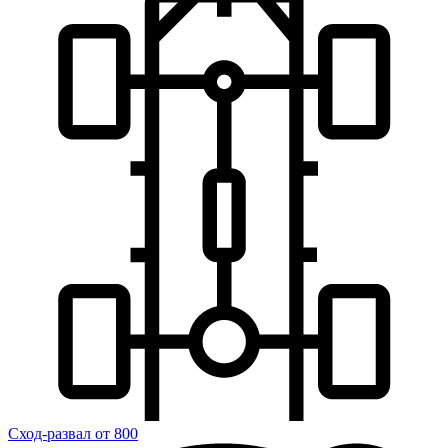
Сход-развал
от 800